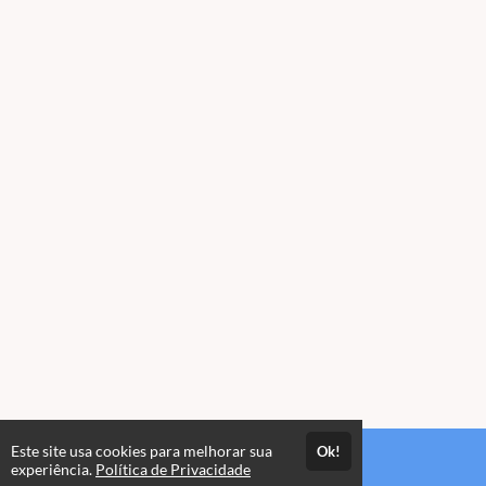
Este site usa cookies para melhorar sua
Ok!
Acesso por 1 mês
experiência.
Política de Privacidade