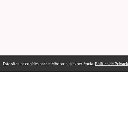
Este site usa cookies para melhorar sua experiência.
Política de Privac
Atendimento
Horario de atendimento das 08hs as 18hs.
+55 65 99979-6233