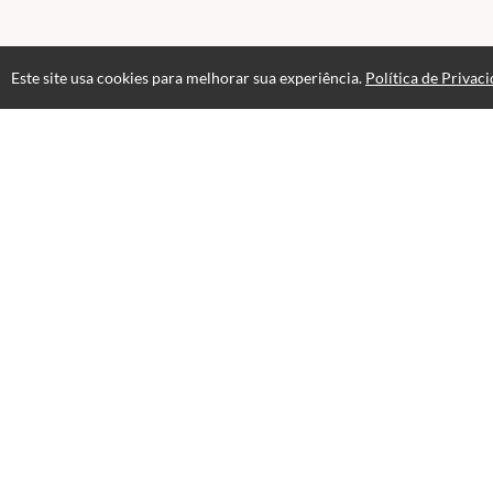
Este site usa cookies para melhorar sua experiência.
Política de Privac
Acesso por 3 meses
Até 3 m
Atendimento
Horario de atendimento das 08hs as 18hs.
+55 65 99979-6233