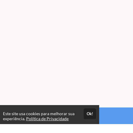
Este site usa cookies para melhorar sua
Ok!
Acesso por 1 mês
experiência.
Política de Privacidade