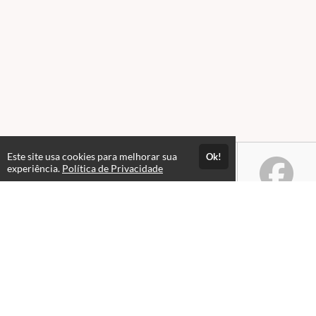
Este site usa cookies para melhorar sua
Ok!
experiência.
Política de Privacidade
Atendimento
Horario de atendimento das 08hs as 18hs.
+55 65 99979-6233
+55 65 99306-1607
(65) 4042-1692