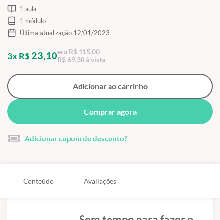
1 aula
1 módulo
Última atualização 12/01/2023
era
R$ 115,00
23,10
3x R$
R$ 69,30 à vista
Adicionar ao carrinho
Comprar agora
Adicionar cupom de desconto?
Conteúdo
Avaliações
Sem tempo para fazer o