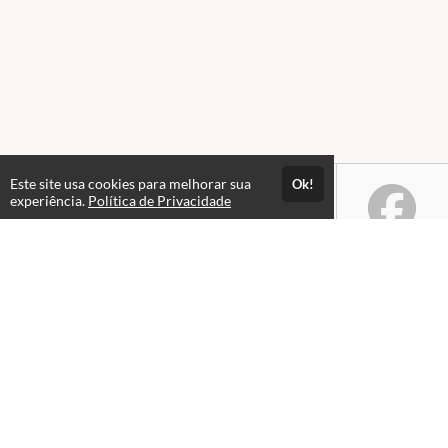
Este site usa cookies para melhorar sua
Ok!
experiência.
Política de Privacidade
Atendimento
Horario de atendimento das 08hs as 18hs.
+55 65 99979-6233
+55 65 99306-1607
(65) 4042-1692
Fale Conosco