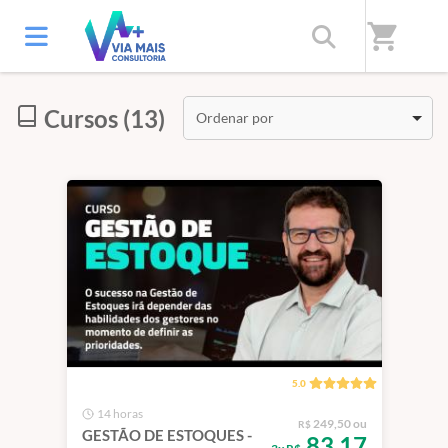
Início
/
Categorias
/
GESTÃO DE ESTOQUES
shopping_cart
Cursos (13)
Ordenar por
5.0
14 horas
249,50 ou
R$
GESTÃO DE ESTOQUES -
83,17