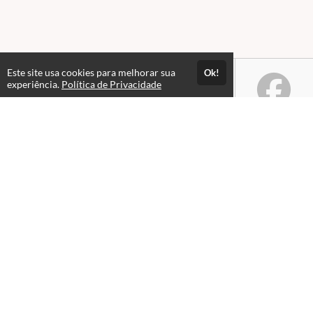
Este site usa cookies para melhorar sua
Ok!
experiência.
Política de Privacidade
Atendimento
Horario de atendimento das 08hs as 18hs.
+55 65 99979-6233
+55 65 99306-1607
(65) 4042-1692
Fale Conosco
CNPJ: 09661841000114