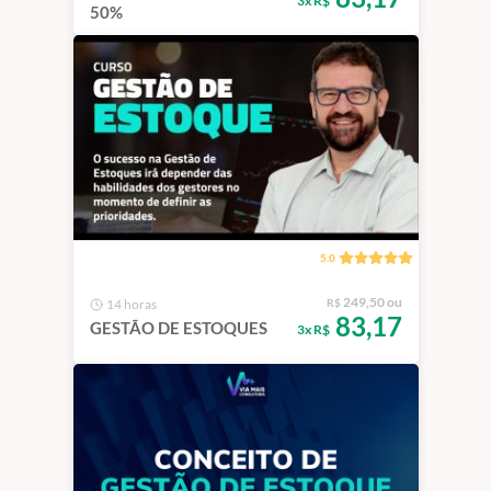
3x R$
50%
5.0
249,50 ou
14 horas
R$
83,17
GESTÃO DE ESTOQUES
3x R$